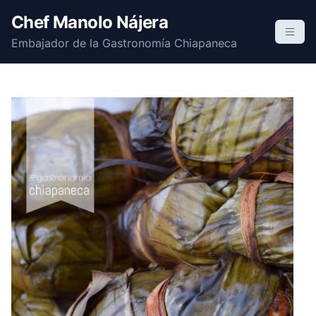
S
Chef Manolo Nájera
k
Embajador de la Gastronomía Chiapaneca
i
p
t
o
c
o
n
t
e
n
t