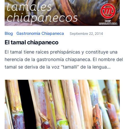
Blog
Gastronomia Chiapaneca
Septiembre 22, 2014
El tamal chiapaneco
El tamal tiene raíces prehispánicas y constituye una
herencia de la gastronomía chiapaneca. El nombre del
tamal se deriva de la voz “tamalli” de la lengua
Náhuatl de la rama uto-azteca, que significa alimento
elaborado con masa de maíz. En la ciudad de
Palenque Chiapas, se encontraron jeroglíficos que
hacen alusión a la gastronomía del […]