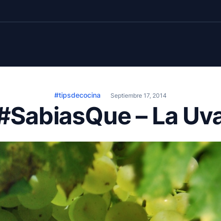
#tipsdecocina
Septiembre 17, 2014
#SabiasQue – La Uv