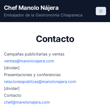
S
Chef Manolo Nájera
k
Embajador de la Gastronomía Chiapaneca
i
p
t
o
Contacto
c
o
n
Campañas publicitarias y ventas
t
ventas@manolonajera.com
e
[divider]
n
Presentaciones y conferencias
t
relacionespublicas@manolonajera.com
[divider]
Contacto
chef@manolonajera.com