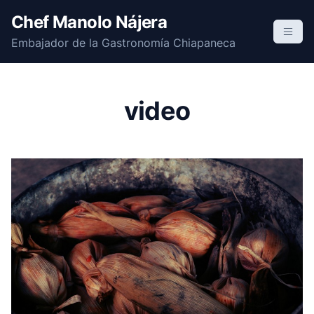
S
Chef Manolo Nájera
k
Embajador de la Gastronomía Chiapaneca
i
p
t
o
video
c
o
n
t
e
n
t