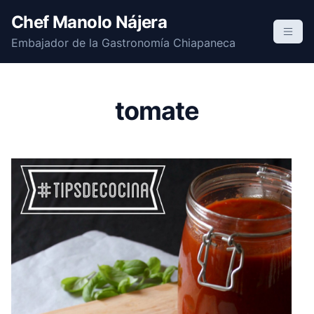
S
Chef Manolo Nájera
k
Embajador de la Gastronomía Chiapaneca
i
p
t
o
tomate
c
o
n
t
e
n
t