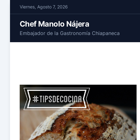
S
Viernes, Agosto 7, 2026
k
i
Chef Manolo Nájera
p
Embajador de la Gastronomía Chiapaneca
t
o
c
o
n
t
e
n
t