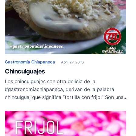
Gastronomia Chiapaneca
Abril 27, 2016
Chinculguajes
Los chinculguajes son otra delicia de la
#gastronomíachiapaneca, derivan de la palabra
chinculguaj que significa “tortilla con frijol” Son una
especie de gorditas elaboradas a base de maíz, en los
Altos se prefiere los amarillos, mismos que se rellenan
de frijoles y hay quienes lo prefieren fritos, otros
hervidos con o sin queso típico de […]