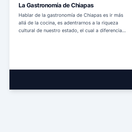
La Gastronomía de Chiapas
Hablar de la gastronomía de Chiapas es ir más
allá de la cocina, es adentrarnos a la riqueza
cultural de nuestro estado, el cual a diferencia
de la difusión que ha tenido el turismo de
Chiapas que ha crecido de manera exponencial
en los últimos años, la gastronomía no ha
corrido con la misma suerte, […]