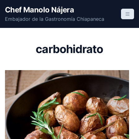
S
Chef Manolo Nájera
k
Embajador de la Gastronomía Chiapaneca
i
p
t
o
carbohidrato
c
o
n
t
e
n
t