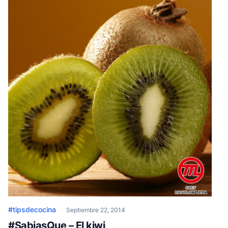
#tipsdecocina
Septiembre 22, 2014
#SabiasQue – El kiwi