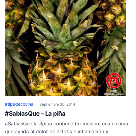
#tipsdecocina
Septiembre 30, 2014
#SabíasQue – La piña
#SabiasQue la #piña contiene bromelano, una enzima
que ayuda al dolor de artritis e inflamación y